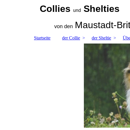
Collies
Shelties
und
Maustadt-Bri
von den
Startseite
der Collie
der Sheltie
Übe