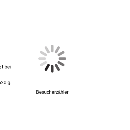
zt bei
620 g.
Besucherzähler