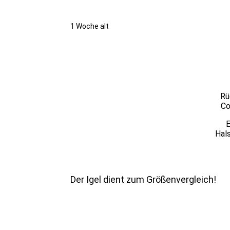
1 Woche alt
Rü
Co
E
Hals
Der Igel dient zum Größenvergleich!