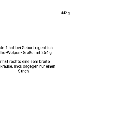
442 g
de 1 hat bei Geburt eigentlich
llie-Welpen- Größe mit 264 g.
r hat rechts eine sehr breite
krause, links dagegen nur einen
Strich.