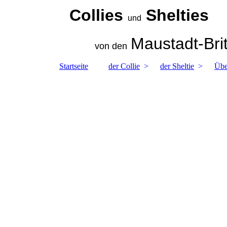
Collies
Shelties
und
Maustadt-Bri
von den
Startseite
der Collie
der Sheltie
Übe