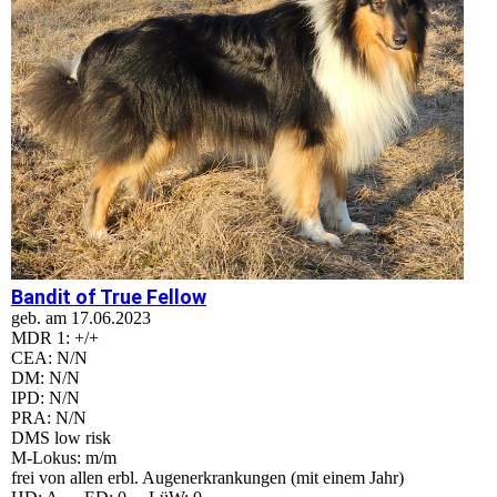
Bandit of True Fellow
geb. am 17.06.2023
MDR 1: +/+
CEA: N/N
DM: N/N
IPD: N/N
PRA: N/N
DMS low risk
M-Lokus: m/m
frei von allen erbl. Augenerkrankungen (mit einem Jahr)