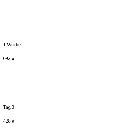
1 Woche
692 g
Tag 3
428 g